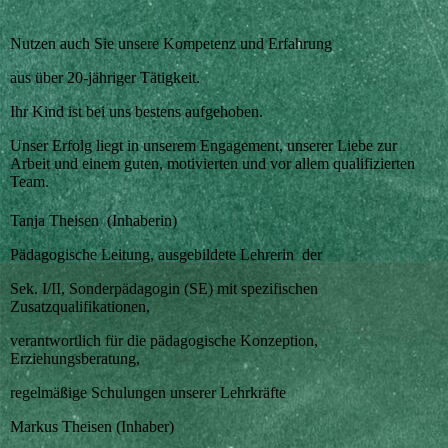
Nutzen auch Sie unsere Kompetenz und Erfahrung
aus über
20-jähriger Tätigkeit.
Ihr Kind ist bei uns bestens aufgehoben.
Unser Erfolg liegt in unserem Engagement, unserer Liebe zur
Arbeit und einem guten, motivierten und vor allem qualifizierten
Team.
Tanja Theisen (Inhaberin)
Pädagogische Leitung, ausgebildete Lehrerin der
Sek. I/II, Sonderpädagogin (SE) mit spezifischen
Zusatzqualifikationen,
verantwortlich für die pädagogische Konzeption,
Erziehungsberatung,
regelmäßige Schulungen unserer Lehrkräfte
Markus Theisen (Inhaber)