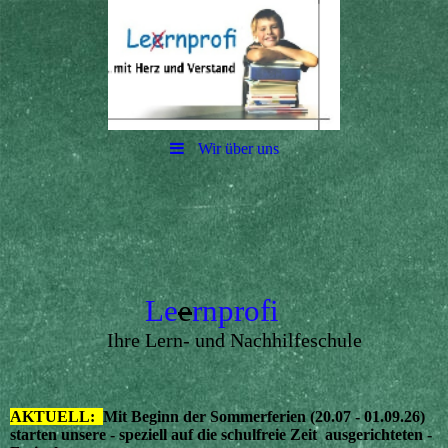
Wir über uns
Le
e
rnprofi
Ihre Lern- und Nachhilfeschule
AKTUELL:
Mit Beginn der Sommerferien (20.07 - 01.09.26)
starten unsere - speziell auf die schulfreie Zeit ausgerichteten -