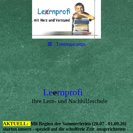
Trainingscamps
Le
e
rnprofi
Ihre Lern- und Nachhilfeschule
AKTUELL:
Mit Beginn der Sommerferien (20.07 - 01.09.26)
starten unsere - speziell auf die schulfreie Zeit ausgerichteten -