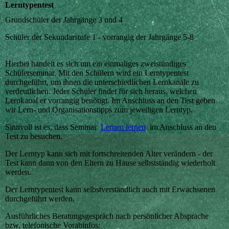
Lerntypentest
Grundschüler der Jahrgänge 3 und 4
Schüler der Sekundarstufe 1 - vorrangig der Jahrgänge 5-8
Hierbei handelt es sich um ein einmaliges zweistündiges
Schülerseminar. Mit den Schülern wird ein Lerntypentest
durchgeführt, um ihnen die unterschiedlichen Lernkanäle zu
verdeutlichen. Jeder Schüler findet für sich heraus, welchen
Lernkanal er vorrangig benötigt. Im Anschluss an den Test geben
wir Lern- und Organisationstipps zum jeweiligen Lerntyp.
Sinnvoll ist es, dass Seminar
Lernen lernen
im Anschluss an den
Test zu besuchen.
Der Lerntyp kann sich mit fortschreitenden Alter verändern - der
Test kann dann von den Eltern zu Hause selbstständig wiederholt
werden.
Der Lerntypentest kann selbstverständlich auch mit Erwachsenen
durchgeführt werden.
Ausführliches Beratungsgespräch nach persönlicher Absprache
bzw. telefonische Vorabinfos: