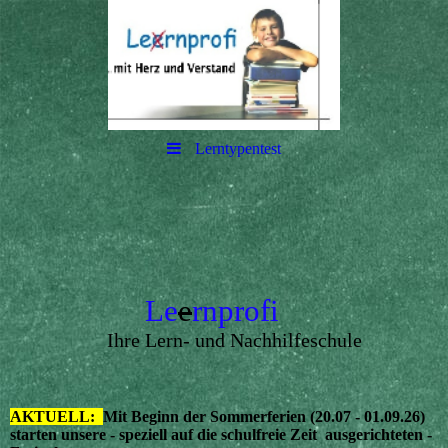
Lerntypentest
Le
e
rnprofi
Ihre Lern- und Nachhilfeschule
AKTUELL:
Mit Beginn der Sommerferien (20.07 - 01.09.26)
starten unsere - speziell auf die schulfreie Zeit ausgerichteten -